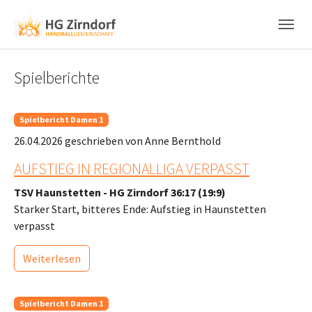
Skip to main content
Skip to page footer
Spielberichte
Spielbericht Damen 1
26.04.2026
geschrieben von Anne Bernthold
AUFSTIEG IN REGIONALLIGA VERPASST
TSV Haunstetten - HG Zirndorf 36:17 (19:9)
Starker Start, bitteres Ende: Aufstieg in Haunstetten
verpasst
Weiterlesen
Spielbericht Damen 1