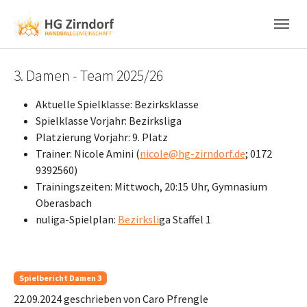
Skip to main content
Skip to page footer
3. Damen - Team 2025/26
Aktuelle Spielklasse: Bezirksklasse
Spielklasse Vorjahr: Bezirksliga
Platzierung Vorjahr: 9. Platz
Trainer: Nicole Amini (
nicole@hg-zirndorf.de
; 0172
9392560)
Trainingszeiten: Mittwoch, 20:15 Uhr, Gymnasium
Oberasbach
nuliga-Spielplan:
Bezirksl
i
ga Staffel 1
Spielbericht Damen 3
22.09.2024
geschrieben von Caro Pfrengle