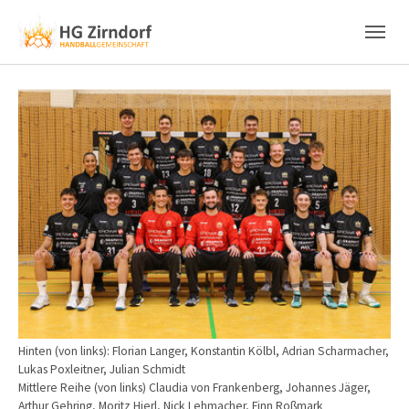
Skip to main content
Skip to page footer
Show larger version
Hinten (von links): Florian Langer, Konstantin Kölbl, Adrian Scharmacher,
Lukas Poxleitner, Julian Schmidt
Mittlere Reihe (von links) Claudia von Frankenberg, Johannes Jäger,
Arthur Gehring, Moritz Hierl, Nick Lehmacher, Finn Roßmark