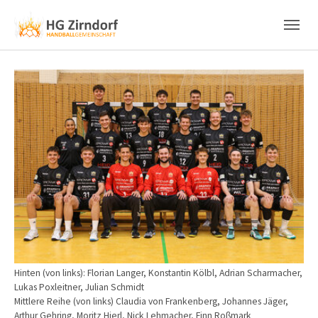
Skip to main content
Skip to page footer
Show larger version
Hinten (von links): Florian Langer, Konstantin Kölbl, Adrian Scharmacher,
Lukas Poxleitner, Julian Schmidt
Mittlere Reihe (von links) Claudia von Frankenberg, Johannes Jäger,
Arthur Gehring, Moritz Hierl, Nick Lehmacher, Finn Roßmark