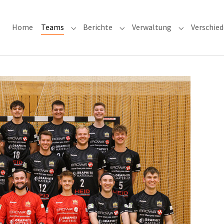
Home
Teams
Berichte
Verwaltung
Verschie
Submenu for "Teams"
Submenu for "Berichte"
Submenu for