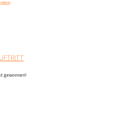
anken
UFTRITT
ist gewonnen!