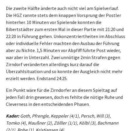
Die zweite Hälfte änderte auch nicht viel am Spielverlauf.
Die HGZ rannte stets dem knappen Vorsprung der Postler
hinterher. 10 Minuten vor Spielende konnten die
Bibertstädter zum ersten Mal in dieser Partie mit 21:20 und
22:20 in Führung gehen. Unkonzentriertheiten im Abschluss
oder individuelle Fehler machten den Ausbau der Führung
aber zu Nichte. 1,5 Minuten vor Abpfiff führte Post wieder,
war aber in Unterzahl. Zwei unnötige 2min Strafen gegen
Zirndorf veränderten allerdings kurz darauf die
Überzahlsituation und so konnte der Ausgleich nicht mehr
erzielt werden. Endstand 24:25.
Ein Punkt wäre für die Zirndorfer an diesem Spieltag auf
jeden Fall drin gewesen, doch es fehlte die nötige Ruhe und
Cleverness in den entscheidenden Phasen.
Kader:
Goth, Pfrengle, Keppeler (4/1), Persch, Will (3),
Tomko (4), Maußner (2), Zölller (1/1), Kölbl (3), Bachmann
(2/1), Rohe (1), Kristiansen (4)