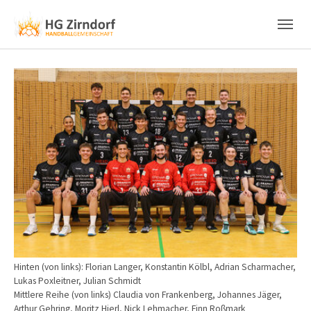
Skip to main content
Skip to page footer
Show larger version
Hinten (von links): Florian Langer, Konstantin Kölbl, Adrian Scharmacher,
Lukas Poxleitner, Julian Schmidt
Mittlere Reihe (von links) Claudia von Frankenberg, Johannes Jäger,
Arthur Gehring, Moritz Hierl, Nick Lehmacher, Finn Roßmark