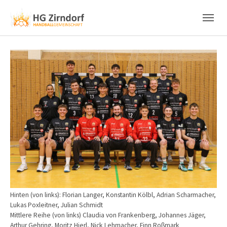
Skip to main content
Skip to page footer
Show larger version
Hinten (von links): Florian Langer, Konstantin Kölbl, Adrian Scharmacher,
Lukas Poxleitner, Julian Schmidt
Mittlere Reihe (von links) Claudia von Frankenberg, Johannes Jäger,
Arthur Gehring, Moritz Hierl, Nick Lehmacher, Finn Roßmark