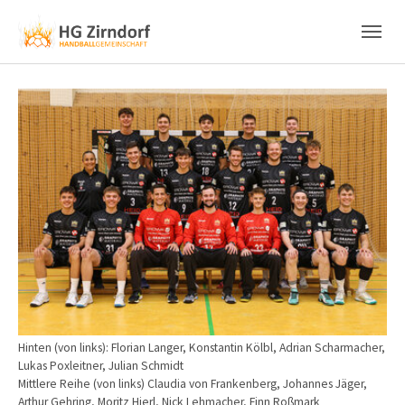
Skip to main content
Skip to page footer
Show larger version
Hinten (von links): Florian Langer, Konstantin Kölbl, Adrian Scharmacher,
Lukas Poxleitner, Julian Schmidt
Mittlere Reihe (von links) Claudia von Frankenberg, Johannes Jäger,
Arthur Gehring, Moritz Hierl, Nick Lehmacher, Finn Roßmark