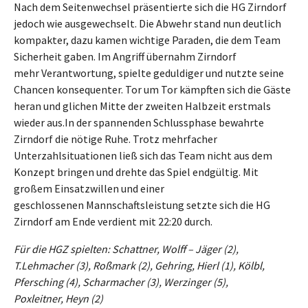
Nach dem Seitenwechsel präsentierte sich die HG Zirndorf
jedoch wie ausgewechselt. Die Abwehr stand nun deutlich
kompakter, dazu kamen wichtige Paraden, die dem Team
Sicherheit gaben. Im Angriff übernahm Zirndorf
mehr Verantwortung, spielte geduldiger und nutzte seine
Chancen konsequenter. Tor um Tor kämpften sich die Gäste
heran und glichen Mitte der zweiten Halbzeit erstmals
wieder aus.In der spannenden Schlussphase bewahrte
Zirndorf die nötige Ruhe. Trotz mehrfacher
Unterzahlsituationen ließ sich das Team nicht aus dem
Konzept bringen und drehte das Spiel endgültig. Mit
großem Einsatzwillen und einer
geschlossenen Mannschaftsleistung setzte sich die HG
Zirndorf am Ende verdient mit 22:20 durch.
Für die HGZ spielten: Schattner, Wolff – Jäger (2),
T.Lehmacher (3), Roßmark (2), Gehring, Hierl (1), Kölbl,
Pfersching (4), Scharmacher (3), Werzinger (5),
Poxleitner, Heyn (2)