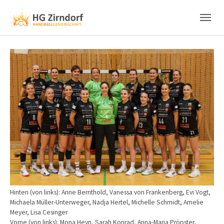
Skip to main content
Skip to page footer
Show larger version
Hinten (von links): Anne Bernthold, Vanessa von Frankenberg, Evi Vogt,
Michaela Müller-Unterweger, Nadja Hertel, Michelle Schmidt, Amelie
Meyer, Lisa Cesinger
Vorne (von links): Mona Heyn, Sarah Konrad, Anna-Maria Pröpster,