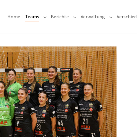
Home
Teams
Berichte
Verwaltung
Verschie
Submenu for "Teams"
Submenu for "Berichte"
Submenu for