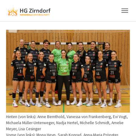
Skip to main content
Skip to page footer
Show larger version
Hinten (von links): Anne Bernthold, Vanessa von Frankenberg, Evi Vogt,
Michaela Müller-Unterweger, Nadja Hertel, Michelle Schmidt, Amelie
Meyer, Lisa Cesinger
Vorne (von links): Mona Heyn, Sarah Konrad, Anna-Maria Pröpster,