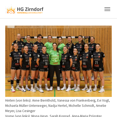
Skip to main content
Skip to page footer
Show larger version
Hinten (von links): Anne Bernthold, Vanessa von Frankenberg, Evi Vogt,
Michaela Müller-Unterweger, Nadja Hertel, Michelle Schmidt, Amelie
Meyer, Lisa Cesinger
Vorne (von links): Mona Heyn, Sarah Konrad, Anna-Maria Pröpster,