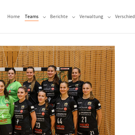
Home
Teams
Berichte
Verwaltung
Verschie
Submenu for "Teams"
Submenu for "Berichte"
Submenu for