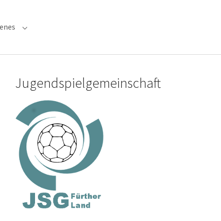
denes
 "Verwaltung"
Submenu for "Verschiedenes"
Jugendspielgemeinschaft