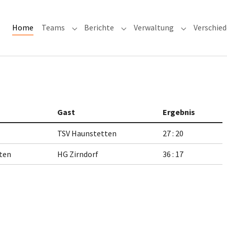
(current)
Home
Teams
Berichte
Verwaltung
Verschie
Submenu for "Teams"
Submenu for "Berichte"
Submenu for
Gast
Ergebnis
TSV Haunstetten
27 : 20
ten
HG Zirndorf
36 : 17