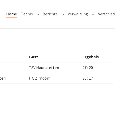
(current)
Home
Teams
Berichte
Verwaltung
Verschie
Submenu for "Teams"
Submenu for "Berichte"
Submenu for
Gast
Ergebnis
TSV Haunstetten
27 : 20
ten
HG Zirndorf
36 : 17