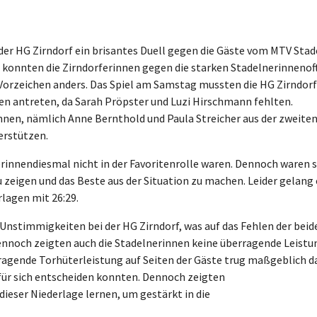
r HG Zirndorf ein brisantes Duell gegen die Gäste vom MTV Stad
konnten die Zirndorferinnen gegen die starken Stadelnerinnenof
 Vorzeichen anders. Das Spiel am Samstag mussten die HG Zirndorf
n antreten, da Sarah Pröpster und Luzi Hirschmann fehlten.
innen, nämlich Anne Bernthold und Paula Streicher aus der zweite
erstützen.
ferinnendiesmal nicht in der Favoritenrolle waren. Dennoch waren s
u zeigen und das Beste aus der Situation zu machen. Leider gelang 
rlagen mit 26:29.
 Unstimmigkeiten bei der HG Zirndorf, was auf das Fehlen der beid
ennoch zeigten auch die Stadelnerinnen keine überragende Leistu
usragende Torhüterleistung auf Seiten der Gäste trug maßgeblich d
 für sich entscheiden konnten. Dennoch zeigten
ieser Niederlage lernen, um gestärkt in die