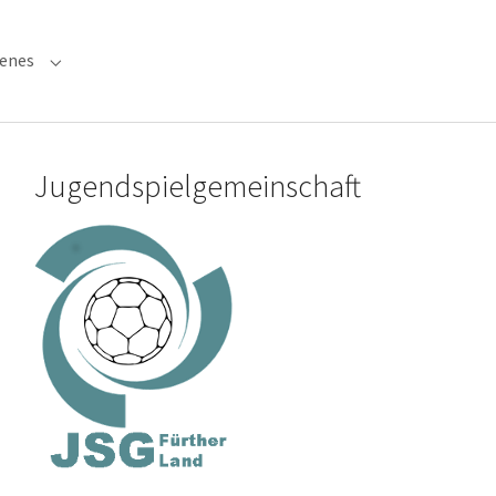
denes
 "Verwaltung"
Submenu for "Verschiedenes"
Jugendspielgemeinschaft