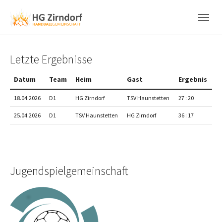
Skip to main content
Skip to page footer
Letzte Ergebnisse
Datum
Team
Heim
Gast
Ergebnis
18.04.2026
D1
HG Zirndorf
TSV Haunstetten
27 : 20
25.04.2026
D1
TSV Haunstetten
HG Zirndorf
36 : 17
Jugendspielgemeinschaft