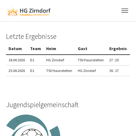
Skip to main content
Skip to page footer
Letzte Ergebnisse
Datum
Team
Heim
Gast
Ergebnis
18.04.2026
D1
HG Zirndorf
TSV Haunstetten
27 : 20
25.04.2026
D1
TSV Haunstetten
HG Zirndorf
36 : 17
Jugendspielgemeinschaft