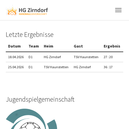
Skip to main content
Skip to page footer
Letzte Ergebnisse
Datum
Team
Heim
Gast
Ergebnis
18.04.2026
D1
HG Zirndorf
TSV Haunstetten
27 : 20
25.04.2026
D1
TSV Haunstetten
HG Zirndorf
36 : 17
Jugendspielgemeinschaft