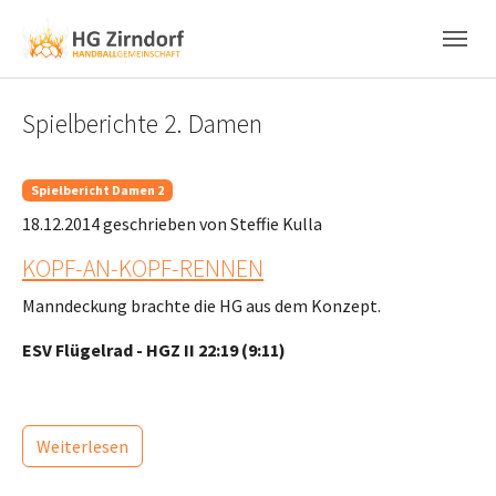
Skip to main content
Skip to page footer
Spielberichte 2. Damen
Spielbericht Damen 2
18.12.2014
geschrieben von Steffie Kulla
KOPF-AN-KOPF-RENNEN
Manndeckung brachte die HG aus dem Konzept.
ESV Flügelrad - HGZ II 22:19 (9:11)
Weiterlesen