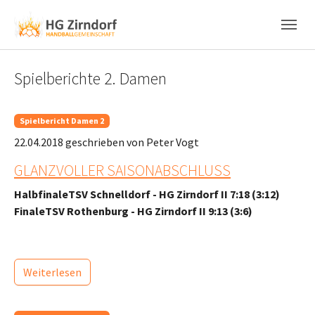
Skip to main content
Skip to page footer
Spielberichte 2. Damen
Spielbericht Damen 2
22.04.2018
geschrieben von Peter Vogt
GLANZVOLLER SAISONABSCHLUSS
Halbfinale​TSV Schnelldorf - HG Zirndorf II 7:18 (3:12)
Finale​TSV Rothenburg - HG Zirndorf II 9:13 (3:6)
Weiterlesen