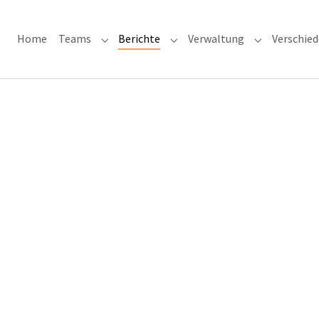
Home
Teams
Berichte
Verwaltung
Verschie
Submenu for "Teams"
Submenu for "Berichte"
Submenu for