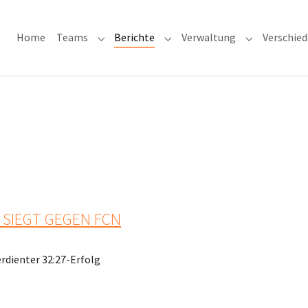
Home
Teams
Berichte
Verwaltung
Verschie
Submenu for "Teams"
Submenu for "Berichte"
Submenu for
 SIEGT GEGEN FCN
erdienter 32:27-Erfolg