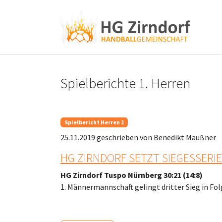
Skip to main content
Skip to page footer
Spielberichte 1. Herren
Spielbericht Herren 1
25.11.2019
geschrieben von Benedikt Maußner
HG ZIRNDORF SETZT SIEGESSERI
HG Zirndorf Tuspo Nürnberg 30:21 (14:8)
1. Männermannschaft gelingt dritter Sieg in Fo