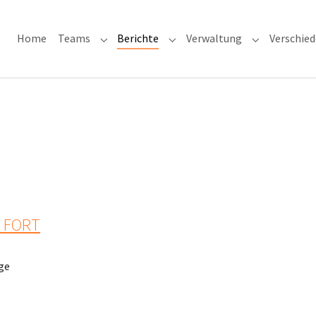
Home
Teams
Berichte
Verwaltung
Verschie
Submenu for "Teams"
Submenu for "Berichte"
Submenu for
E FORT
lge