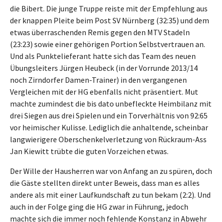
die Bibert. Die junge Truppe reiste mit der Empfehlung aus
der knappen Pleite beim Post SV Nürnberg (32:35) und dem
etwas überraschenden Remis gegen den MTV Stadeln
(23:23) sowie einer gehörigen Portion Selbstvertrauen an.
Und als Punktelieferant hatte sich das Team des neuen
Übungsleiters Jürgen Heubeck (in der Vorrunde 2013/14
noch Zirndorfer Damen-Trainer) in den vergangenen
Vergleichen mit der HG ebenfalls nicht präsentiert. Mut
machte zumindest die bis dato unbefleckte Heimbilanz mit
drei Siegen aus drei Spielen und ein Torverhältnis von 92:65
vor heimischer Kulisse. Lediglich die anhaltende, scheinbar
langwierigere Oberschenkelverletzung von Rückraum-Ass
Jan Kiewitt trübte die guten Vorzeichen etwas.
Der Wille der Hausherren war von Anfang an zu spüren, doch
die Gäste stellten direkt unter Beweis, dass man es alles
andere als mit einer Laufkundschaft zu tun bekam (2:2). Und
auch in der Folge ging die HG zwar in Führung, jedoch
machte sich die immer noch fehlende Konstanz in Abwehr