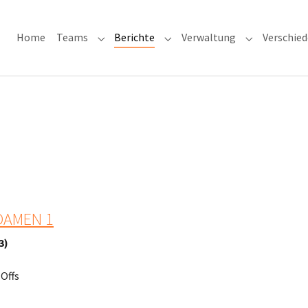
Home
Teams
Berichte
Verwaltung
Verschie
Submenu for "Teams"
Submenu for "Berichte"
Submenu for
DAMEN 1
3)
-Offs