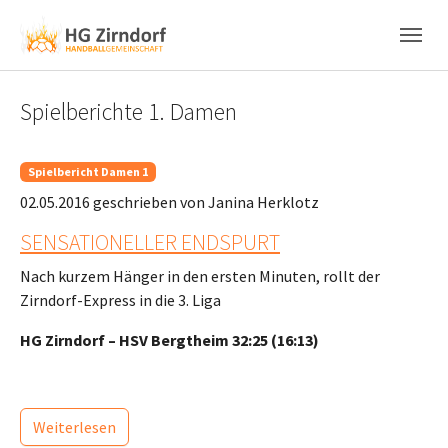
Skip to main content
Skip to page footer
Spielberichte 1. Damen
Spielbericht Damen 1
02.05.2016
geschrieben von Janina Herklotz
SENSATIONELLER ENDSPURT
Nach kurzem Hänger in den ersten Minuten, rollt der
Zirndorf-Express in die 3. Liga
HG Zirndorf – HSV Bergtheim 32:25 (16:13)
Weiterlesen